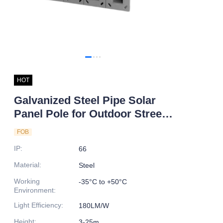
HOT
Galvanized Steel Pipe Solar
Panel Pole for Outdoor Street
Lighting Best Price in Pakistan
FOB
IP
:
66
Material
:
Steel
Working
-35°C to +50°C
Environment
:
Light Efficiency
:
180LM/W
Height
:
3-25m