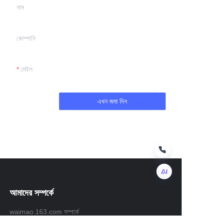
নাম
কোম্পানি
মেইল
এখন জমা দিন
আমাদের সম্পর্কে
BN
waimao.163.com সম্পর্কে