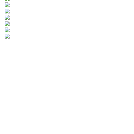
আপনার তথ্য দিন এবং
আমরা আপনার সাথে যোগাযোগ
করব।