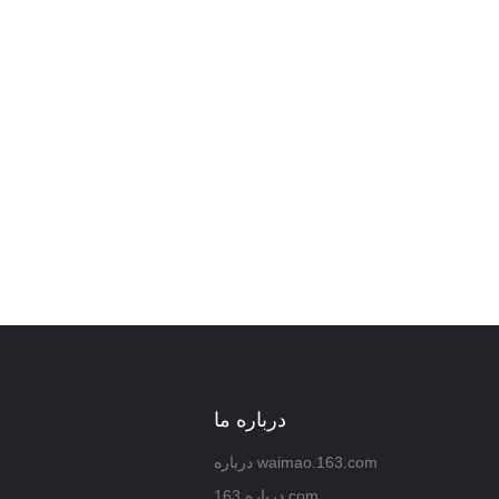
ود را بگذارید و
درباره ما
درباره waimao.163.com
درباره 163.com