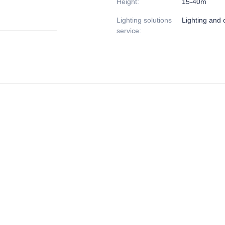
Height
:
15-40m
Lighting solutions
Lighting and c
service
: