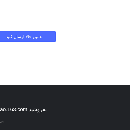
همین حالا ارسال کنید
در waimao.163.com بفروشید
بر