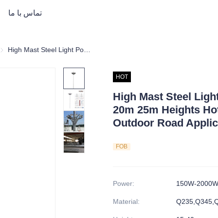
تماس با ما
High Mast Steel Light Pole Automatic Lifting 20m 25m Heights Hot Dip Galvanized for Outdoor Road Application
پایه چراغ بلن
HOT
High Mast Steel Ligh
20m 25m Heights Hot
Outdoor Road Applic
FOB
Power
:
150W-2000
Material
:
Q235,Q345,