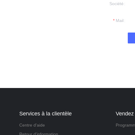
Société
formations et
tacterons.
Mail
Services à la clientèle
Vendez
Centre d'aide
Programm
Retour d'information