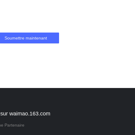
Soumettre maintenant
 sur waimao.163.com
e Partenaire