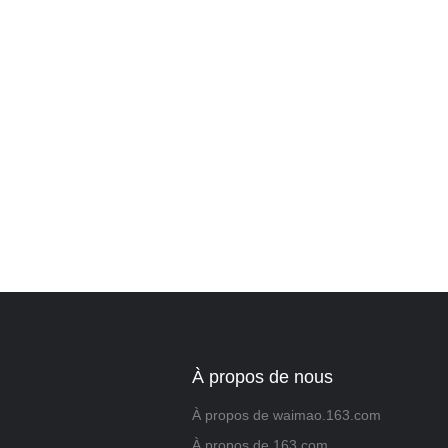
Laissez vos in
nous vous con
À propos de nous
À propos de waimao.163.com
À propos de 163.com