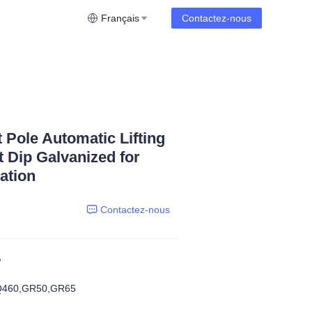
Français
Contactez-nous
t Pole Automatic Lifting
 Dip Galvanized for
ation
Contactez-nous
W
Q460,GR50,GR65