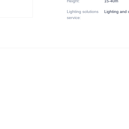
Height
:
15-40m
Lighting solutions
Lighting and c
service
: