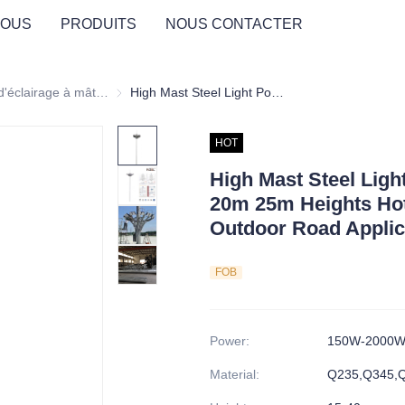
NOUS
PRODUITS
NOUS CONTACTER
mineux
Poteau d'éclairage à mât élevé
Poteau d'éclairage à mât élevé
High Mast Steel Light Pole Automatic Lifting 20m 25m Heights Hot Dip Galvanized for Outdoor Road Application
HOT
High Mast Steel Ligh
20m 25m Heights Hot
Outdoor Road Applic
FOB
Power
:
150W-2000
Material
:
Q235,Q345,