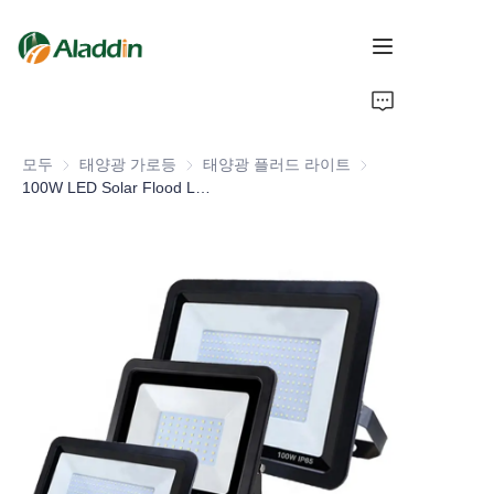
홈
모두
태양광 가로등
태양광 가로등
태양광 플러드 라이트
태양광 플러드 라이
회사 소개
100W LED Solar Flood Light Waterproof IP66 Aluminum Alloy Body with Sensor for Road Application Factory Price
제품
문의하기