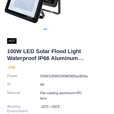
HOT
100W LED Solar Flood Light
Waterproof IP66 Aluminum
Alloy Body with Sensor for
FOB
Road Application Factory
Power
:
50W/100W/200W/300w/400w
Price
IP
:
66
Material
:
Die-casting aluminum+PC
lens
Working
-20℃~+50℃
Environment
: