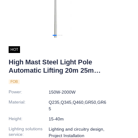
HOT
High Mast Steel Light Pole
Automatic Lifting 20m 25m
Heights Hot Dip Galvanized for
FOB
Outdoor Road Application
Power
:
150W-2000W
Material
:
Q235,Q345,Q460,GR50,GR6
5
Height
:
15-40m
Lighting solutions
Lighting and circuitry design,
service
:
Project Installation