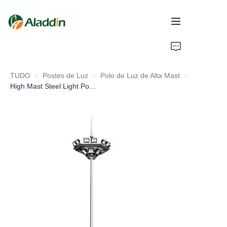
INÍCIO
TUDO
Postes de Luz
Postes de Luz
Polo de Luz de Alta Mast
Polo de Luz de
SOBRE NÓS
High Mast Steel Light Pole Automatic Lifting 20m 25m Heights Hot Dip Galvanized for Outdoor Road Application
PRODUTOS
CONTATO