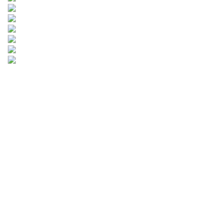
Deixe suas
informações e
nós entraremos em
contato com você.