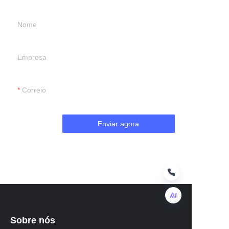
Nome
Empresa
Correio
Enviar agora
Sobre nós
PT