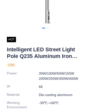
HOT
Intelligent LED Street Light
Pole Q235 Aluminum Iron
Design for Road Application
FOB
IP66 Rating
Power
:
30W/100W/50W/150W
200W/250W/300W/400W
IP
:
66
Material
:
Die-casting aluminum
Working
-30℃~+60℃
Environment
: