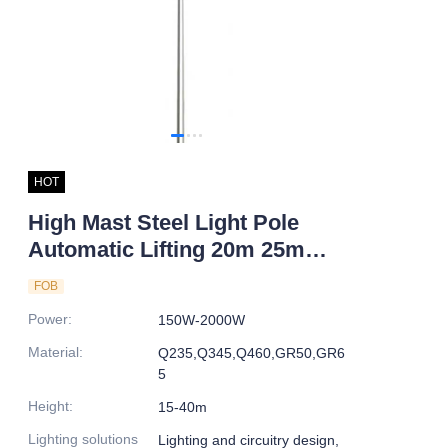
HOT
High Mast Steel Light Pole
Automatic Lifting 20m 25m
Heights Hot Dip Galvanized for
FOB
Outdoor Road Application
Power
:
150W-2000W
Material
:
Q235,Q345,Q460,GR50,GR6
5
Height
:
15-40m
Lighting solutions
Lighting and circuitry design,