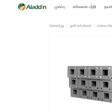
முகப்பு
எங்களை பற்றி
தயார
அனைத்து
ஒளி கம்பங்கள்
ஒளி கம்பங்கள
சாலை விள