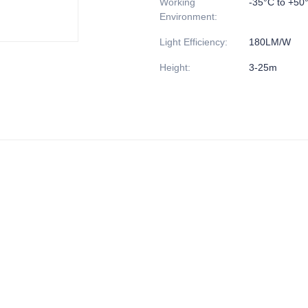
Working
-35°C to +50
Environment
:
Light Efficiency
:
180LM/W
Height
:
3-25m