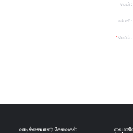
பெயர்
கம்பனி
்டுவிடுங்கள்
தொடர்பு கொள்ளுவோம்.
மெயில்
வாடிக்கையாளர் சேவைகள்
வைமாவோ