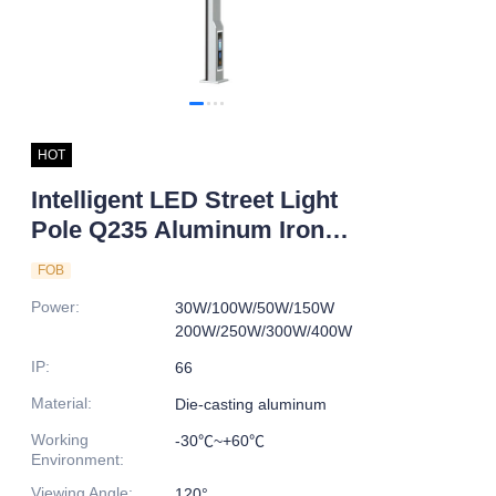
HOT
Intelligent LED Street Light
Pole Q235 Aluminum Iron
Design for Road Application
FOB
IP66 Rating
Power
:
30W/100W/50W/150W
200W/250W/300W/400W
IP
:
66
Material
:
Die-casting aluminum
Working
-30℃~+60℃
Environment
:
Viewing Angle
:
120°