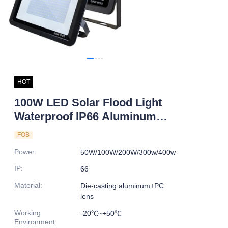
HOT
100W LED Solar Flood Light
Waterproof IP66 Aluminum
Alloy Body with Sensor for
FOB
Road Application Factory
Power
:
50W/100W/200W/300w/400w
Price
IP
:
66
Material
:
Die-casting aluminum+PC
lens
Working
-20℃~+50℃
Environment
: