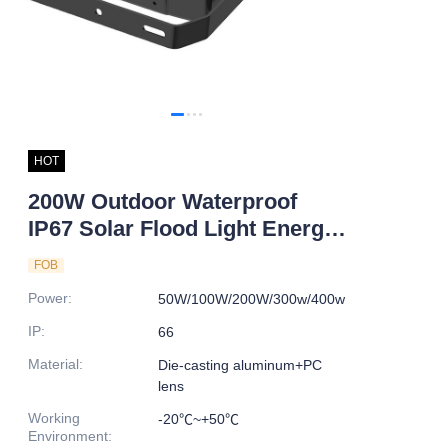
HOT
200W Outdoor Waterproof
IP67 Solar Flood Light Energy
Saving LED with Aluminum
FOB
Alloy Body for Road Lighting
Power
:
50W/100W/200W/300w/400w
IP
:
66
Material
:
Die-casting aluminum+PC
lens
Working
-20℃~+50℃
Environment
: