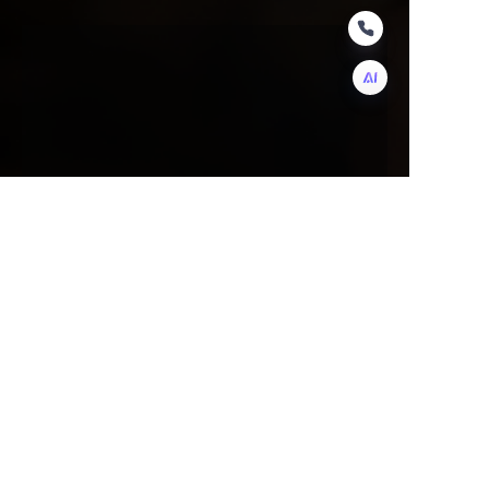
HIN
नाम