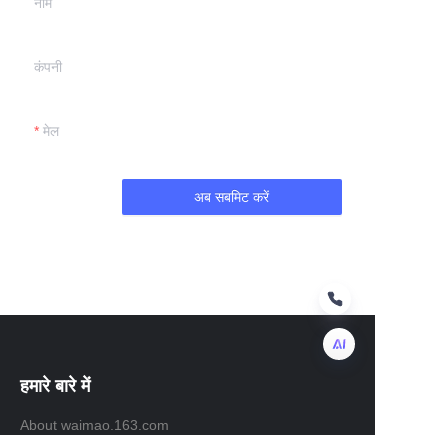
नाम
कंपनी
मेल
अब सबमिट करें
हमारे बारे में
HIN
About waimao.163.com