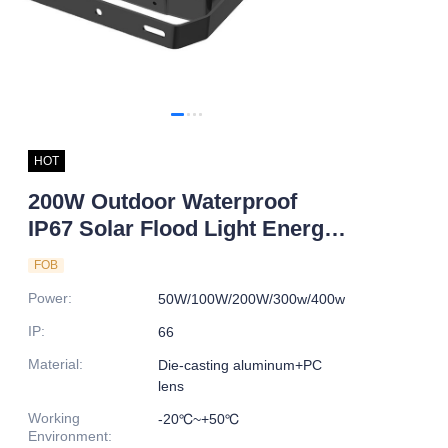
HOT
200W Outdoor Waterproof
IP67 Solar Flood Light Energy
Saving LED with Aluminum
FOB
Alloy Body for Road Lighting
Power
:
50W/100W/200W/300w/400w
IP
:
66
Material
:
Die-casting aluminum+PC
lens
Working
-20℃~+50℃
Environment
: