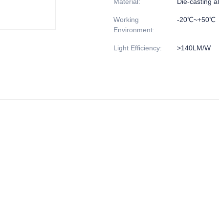
Material
:
Die-casting 
Working
-20℃~+50℃
Environment
:
Light Efficiency
:
>140LM/W