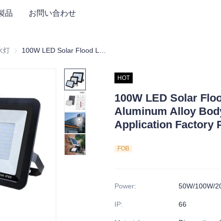
製品
お問い合わせ
水灯
ソーラー洪水灯
100W LED Solar Flood Light Waterproof IP66 Aluminum Alloy Body with Sensor for Road Application Factory Price
HOT
100W LED Solar Floo
Aluminum Alloy Body
Application Factory 
FOB
Power
:
50W/100W/2
IP
:
66