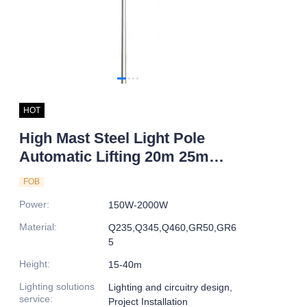
HOT
High Mast Steel Light Pole
Automatic Lifting 20m 25m
Heights Hot Dip Galvanized for
FOB
Outdoor Road Application
Power
:
150W-2000W
Material
:
Q235,Q345,Q460,GR50,GR6
5
Height
:
15-40m
Lighting solutions
Lighting and circuitry design,
service
:
Project Installation