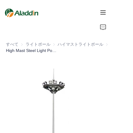
ホーム
すべて
ライトポール
ライトポール
ハイマストライトポール
ハイマストライ
私たちについて
High Mast Steel Light Pole Automatic Lifting 20m 25m Heights Hot Dip Galvanized for Outdoor Road Application
製品
お問い合わせ