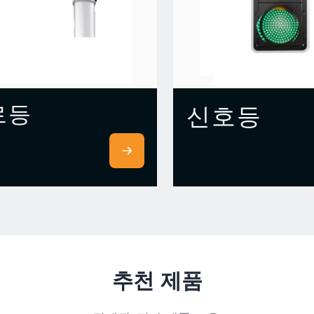
로등
신호등
추천 제품