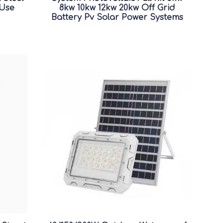
 Use
8kw 10kw 12kw 20kw Off Grid
Battery Pv Solar Power Systems