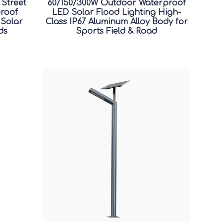
 Street
60/150/300W Outdoor Waterproof
proof
LED Solar Flood Lighting High-
 Solar
Class IP67 Aluminum Alloy Body for
ds
Sports Field & Road