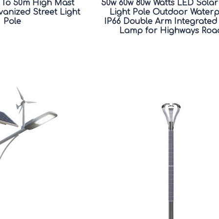
 To 50m High Mast
50w 60w 80w Watts LED Solar
anized Street Light
Light Pole Outdoor Water
Pole
IP66 Double Arm Integrated
Lamp for Highways Roa