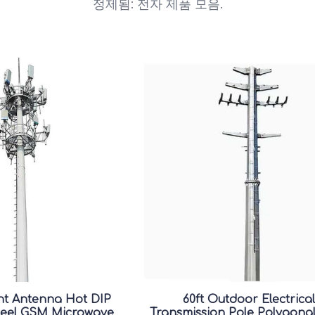
정제됨: 전자 제품 모음.
nt Antenna Hot DIP
60ft Outdoor Electrical
teel GSM Microwave
Transmission Pole Polygonal