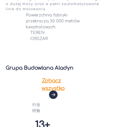
o dużej mocy oraz w pełni zautomatyzowane
linie do malowania.
Powierzchnia fabryki
przekracza 30 000 metrów
kwadratowych.
TEREN
OBSZAR
Grupa Budowlana Aladyn
Zobacz
wszystko
行业
经
验
13+