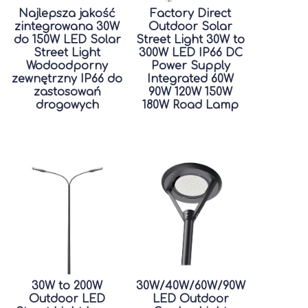
Najlepsza jakość
Factory Direct
zintegrowana 30W
Outdoor Solar
do 150W LED Solar
Street Light 30W to
Street Light
300W LED IP66 DC
Wodoodporny
Power Supply
zewnętrzny IP66 do
Integrated 60W
zastosowań
90W 120W 150W
drogowych
180W Road Lamp
30W to 200W
30W/40W/60W/90W
Outdoor LED
LED Outdoor