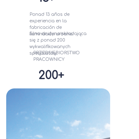
Ponad 13 años de
experiencia en la
fabricación de
Silna drużyna składająca
iluminación urbana.
się z ponad 200
wykwalifikowanych
PRZEDSIĘBIORSTWO
specjalistów.
PRACOWNICY
200+