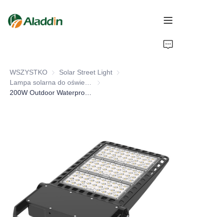
STRONA GŁÓWNA
WSZYSTKO
Solar Street Light
Solar Street Light
O NAS
Lampa solarna do oświetlenia zalewowego
Lampa solarna do oświetlenia zalewow
200W Outdoor Waterproof IP67 Solar Flood Light Energy Saving LED with Aluminum Alloy Body for Road Lighting
PRODUKTY
SKONTAKTUJ SIĘ Z NAMI