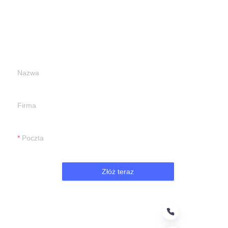
informacje i
skontaktujemy się z
Tobą.
Nazwa
Firma
Poczta
Złóż teraz