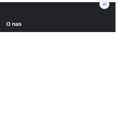
PO
O nas
O waimao.163.com
O 163.com
Usługi klienta
Centrum pomocy
Opinie
Sprzedawaj na waimao.163.com
Program Partnerski