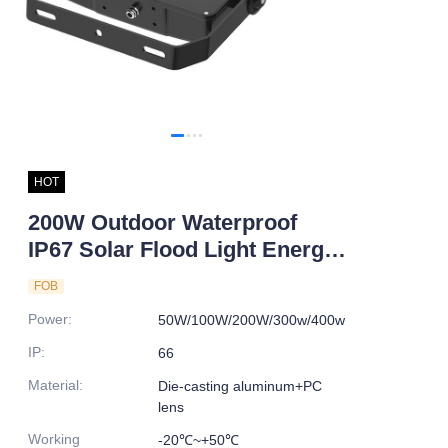
HOT
200W Outdoor Waterproof
IP67 Solar Flood Light Energy
Saving LED with Aluminum
FOB
Alloy Body for Road Lighting
Power
:
50W/100W/200W/300w/400w
IP
:
66
Material
:
Die-casting aluminum+PC
lens
Working
-20℃~+50℃