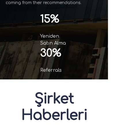
coming from their recommendations.
15%
Yeniden
Satın Alma
30%
Referrals
Şirket
Haberleri