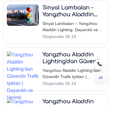
Sinyal Lambaları -
Yangzhou Aladdin
Lighting: Dayanıklı ve
Sinyal Lambaları – Yangzhou
Güvenilir Çözümler
Aladdin Lighting: Dayanıklı ve
Güvenilir Çözümler Yangzhou
Oluşturuldu 06.19
Aladdin Lighting Co., Ltd.
Hakkında Tanıtım Yangzhou
Yangzhou Aladdin
Aladdin Lighting Co., Ltd., dış
mekan aydınlatma sektöründe
Lighting'dan Güvenilir
sürekli olarak sunduğu ürünlerle
Trafik Işıkları |
Yangzhou Aladdin Lighting'dan
güçlü bir itibar inşa etmiştir.
Dayanıklı ve Verimli
Güvenilir Trafik Işıkları |
Dayanıklı ve Verimli Yangzhou
Oluşturuldu 06.19
Aladdin Lighting Co., Ltd.
TR
Hakkında Genel Bakış Yangzhou
Yangzhou Aladdin
Aladdin Lighting Co., Ltd., dış
mekan aydınlatma sektöründe
Lighting'in Trafik
önde gelen bir üretici olarak
Lambası Yenilikleri:
Yangzhou Aladdin Lighting'in
kendini kanıtlamıştır,
Kalite ve Güvenlik
Trafik Lambası Yenilikleri: Kalite
ve Güvenlik Yangzhou Aladdin
Oluşturuldu 06.19