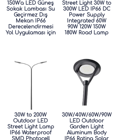
150W'a LED Güneş
Street Light 30W to
Sokak Lambası Su
300W LED IP66 DC
Geçirmez Dış
Power Supply
Mekan IP66
Integrated 60W
Derecelendirmesi
90W 120W 150W
Yol Uygulaması için
180W Road Lamp
30W to 200W
30W/40W/60W/90W
Outdoor LED
LED Outdoor
Street Light Lamp
Garden Light
IP66 Waterproof
Aluminum Body
SMD Photocell
IP66 Rating Solar