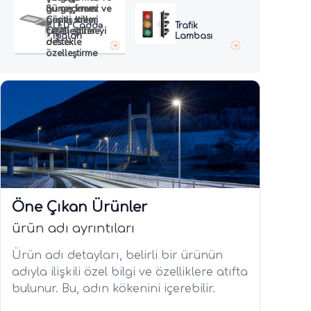
güneş kremi
güneş kremi
Su geçirmez ve
Su geçirmez ve
Çeşitli stiller
Çeşitli stiller
güneş kremi
güneş kremi
Trafik
LED Caddə
Özelleştirmeyi
Özelleştirmeyi
çeşitli stiller
çeşitli stiller
Lambası
Işıqları
destekle
destekle
destek
destek
özelleştirme
özelleştirme
Öne Çıkan Ürünler
ürün adı ayrıntıları
Ürün adı detayları, belirli bir ürünün
adıyla ilişkili özel bilgi ve özelliklere atıfta
bulunur. Bu, adın kökenini içerebilir.