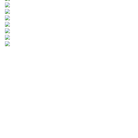
Bilgilerinizi bırakın ve
sizinle iletişime
geçeceğiz.