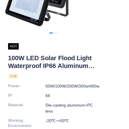
HOT
100W LED Solar Flood Light
Waterproof IP66 Aluminum
Alloy Body with Sensor for
FOB
Road Application Factory
Power
:
50W/100W/200W/300w/400w
Price
IP
:
66
Material
:
Die-casting aluminum+PC
lens
Working
-20℃~+50℃
Environment
: