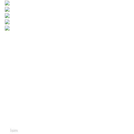
Bilgilerinizi bırakın ve
sizinle iletişime
geçeceğiz.
İsim