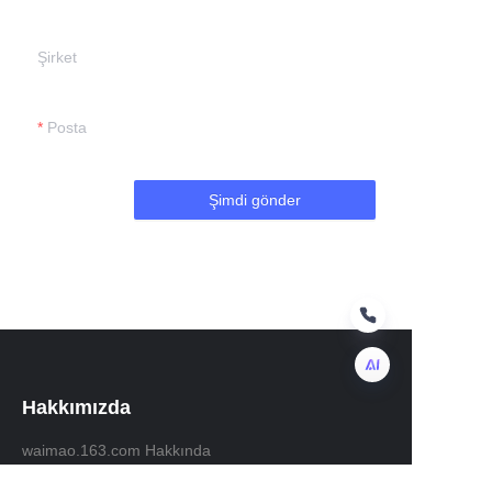
Şirket
Posta
Şimdi gönder
Hakkımızda
TR
waimao.163.com Hakkında
Hakkında 163.com