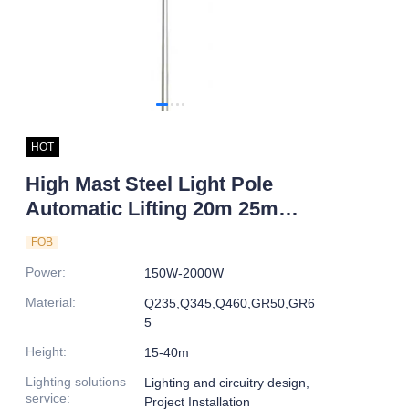
HOT
High Mast Steel Light Pole
Automatic Lifting 20m 25m
Heights Hot Dip Galvanized for
FOB
Outdoor Road Application
Power
:
150W-2000W
Material
:
Q235,Q345,Q460,GR50,GR6
5
Height
:
15-40m
Lighting solutions
Lighting and circuitry design,
service
:
Project Installation